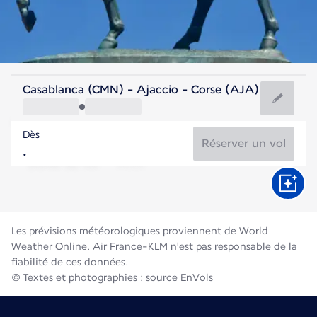
France
Casablanca (CMN) - Ajaccio - Corse (AJA)
Ajaccio
Dès
24°C
France
Réserver un vol
Durée du vol
Août
Les prévisions météorologiques proviennent de World
Weather Online. Air France-KLM n'est pas responsable de la
fiabilité de ces données.
© Textes et photographies : source EnVols