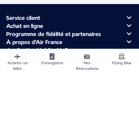
Service client
Achat en ligne
Programme de fidélité et partenaires
À propos d'Air France
Application Mobile Air France
Vols au départ de
Acheter un
S'enregistrer
Mes
Flying Blue
Vols vers la France
billet
Réservations
Voyager dans le Monde
Plan du site
Informations légales
Politique de confidentialité
Déclaration d'accessibilité
Gestion des cookies