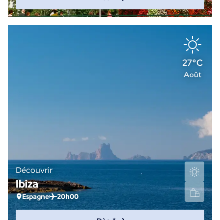
27°C
Août
Découvrir
Ibiza
Espagne
20h00