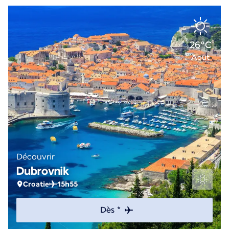
26°C
Août
Découvrir
Dubrovnik
Croatie
15h55
Dès *