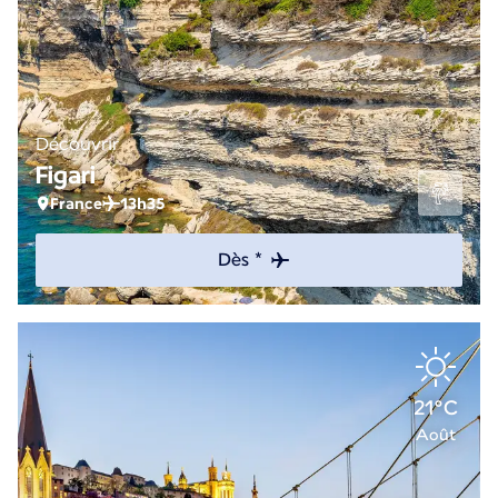
Découvrir
Figari
France
13h35
Dès *
21°C
Août