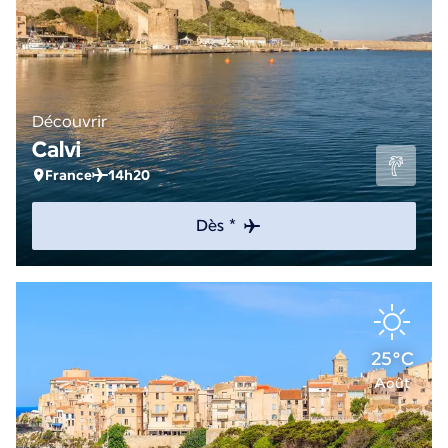
Découvrir
Calvi
France
14h20
Dès *
25°C
Août