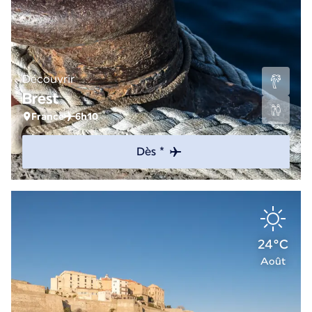
Découvrir
Brest
France
6h10
Dès *
24°C
Août