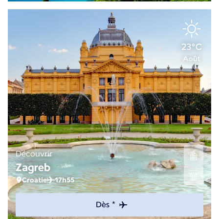
23°C
Août
Découvrir
Zagreb
Croatie
17h55
Dès *