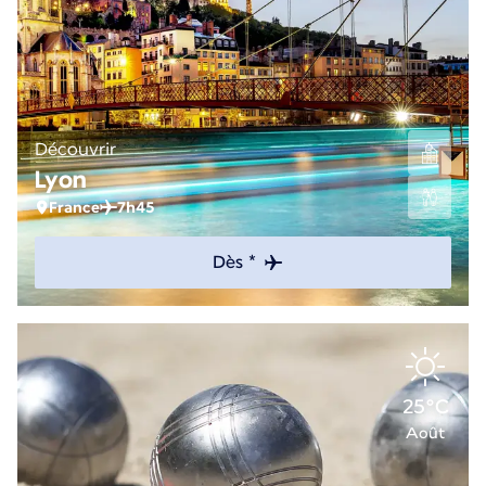
Découvrir
Lyon
France
7h45
Dès *
25°C
Août