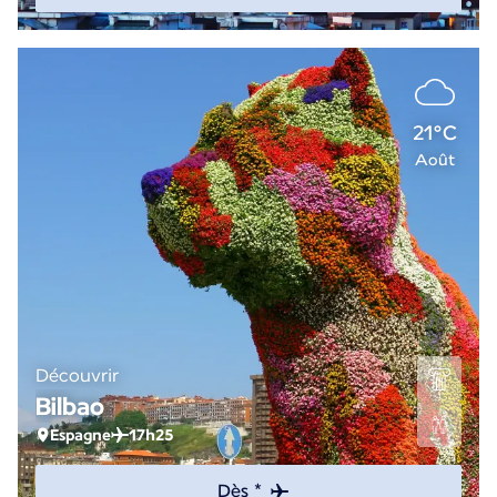
21°C
Août
Découvrir
Bilbao
Espagne
17h25
Dès *