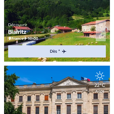
Découvrir
Biarritz
France
16h00
Dès *
22°C
Août