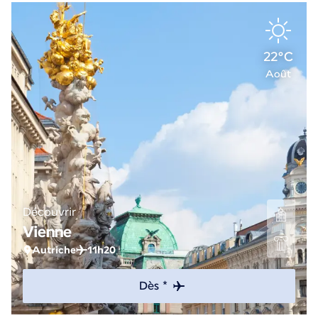
22°C
Août
Découvrir
Vienne
Autriche
11h20
Dès *