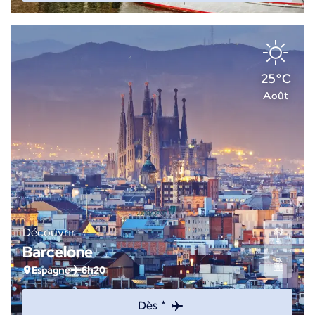
25°C
Août
Découvrir
Barcelone
Espagne
6h20
Dès *