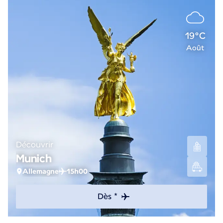
19°C
Août
Découvrir
Munich
Allemagne
15h00
Dès *