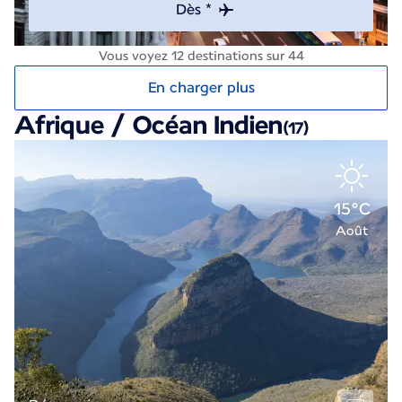
Dès *
Vous voyez 12 destinations sur 44
En charger plus
Afrique / Océan Indien
(17)
15°C
Août