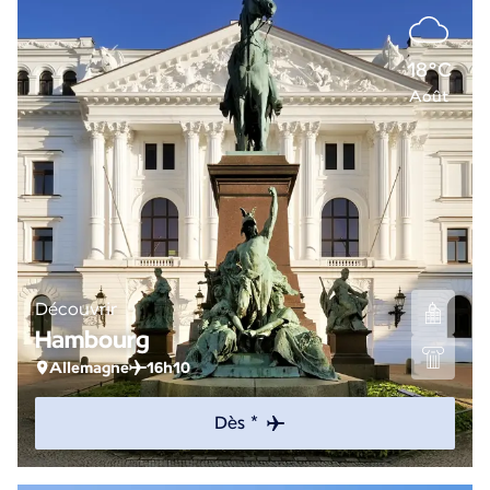
18°C
Août
Découvrir
Hambourg
Allemagne
16h10
Dès *