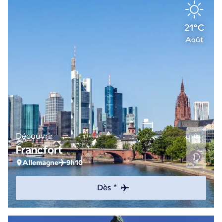
21°C
Août
Découvrir
Francfort
Allemagne
9h10
Dès *