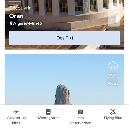
Découvrir
Oran
Algérie
6h45
Dès *
25°C
Août
Acheter un
S'enregistrer
Mes
Flying Blue
billet
Réservations