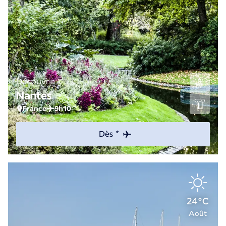
Découvrir
Nantes
France
9h10
Dès *
24°C
Août