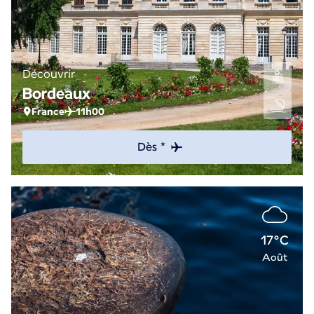
Découvrir
Bordeaux
France
11h00
Dès *
17°C
Août