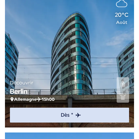
20°C
Août
Découvrir
Berlin
Allemagne
15h00
Dès *