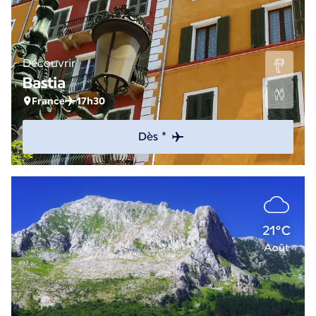
Découvrir
Bastia
France
17h30
Dès *
21°C
Août