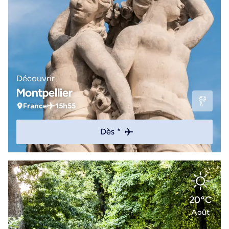
Découvrir
Montpellier
France
15h55
Dès *
20°C
Août