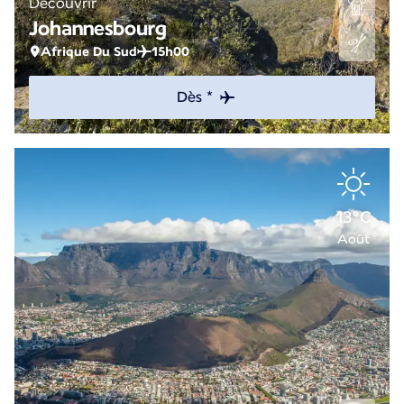
Découvrir
Johannesbourg
Afrique Du Sud
15h00
Dès *
13°C
Août