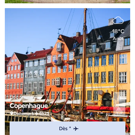
18°C
Août
Découvrir
Copenhague
Danemark
6h25
Dès *