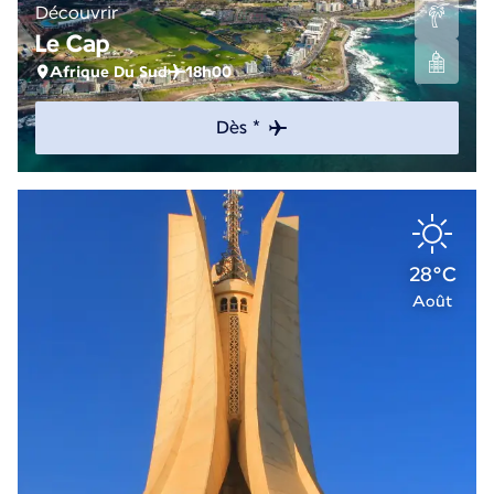
Découvrir
Le Cap
Afrique Du Sud
18h00
Dès *
28°C
Août