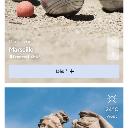
Découvrir
Marseille
France
6h05
Dès *
24°C
Août