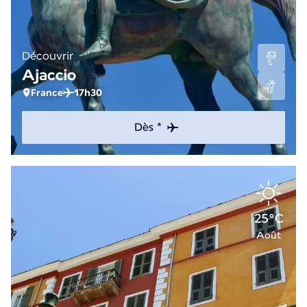
Découvrir
Ajaccio
France
17h30
Dès *
25°C
Août