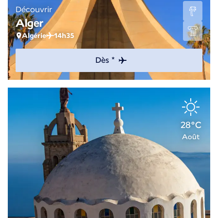
Découvrir
Alger
Algérie
14h35
Dès *
28°C
Août