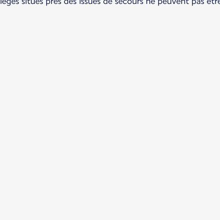
 sièges situés près des issues de secours ne peuvent pas êt