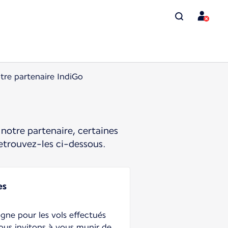
tre partenaire IndiGo
notre partenaire, certaines
etrouvez-les ci-dessous.
es
gne pour les vols effectués
ous invitons à vous munir de