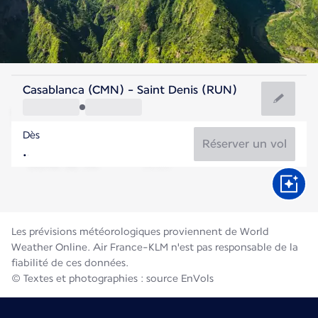
Reunion
Casablanca (CMN) - Saint Denis (RUN)
Saint Denis
Dès
21°C
Reunion
Réserver un vol
Durée du vol
Août
Les prévisions météorologiques proviennent de World
Weather Online. Air France-KLM n'est pas responsable de la
fiabilité de ces données.
© Textes et photographies : source EnVols