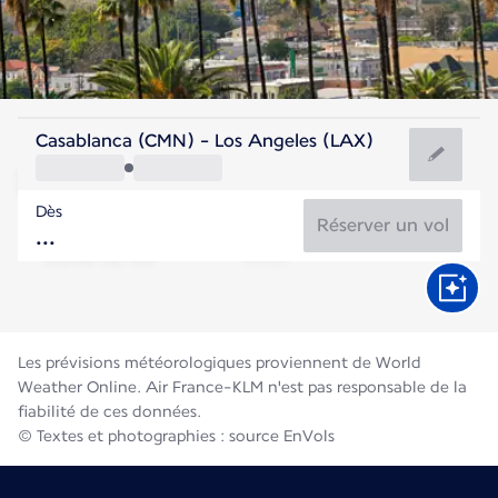
Etats-Unis
Casablanca (CMN) - Los Angeles (LAX)
Los Angeles
Dès
23°C
Etats-Unis
Réserver un vol
Durée du vol
Août
Les prévisions météorologiques proviennent de World
Weather Online. Air France-KLM n'est pas responsable de la
fiabilité de ces données.
© Textes et photographies : source EnVols