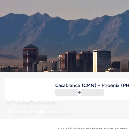
Etats-Unis
Casablanca (CMN) - Phoenix (P
Phoenix
Etats-Unis
Durée du vol