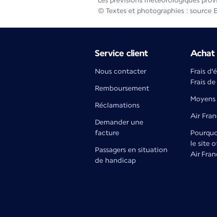
Les prévisions météorologiques prov
© Textes et photographies : source 
Service client
Achat 
Nous contacter
Frais d'
Frais de
Remboursement
Moyens 
Réclamations
Air Fra
Demander une
facture
Pourquoi
le site o
Passagers en situation
Air Fran
de handicap