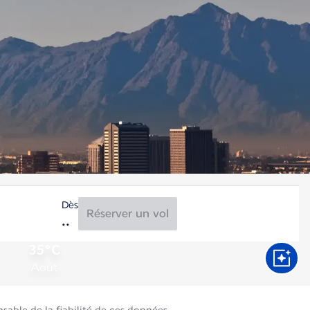
Dès
Réserver un vol
35°C
Août