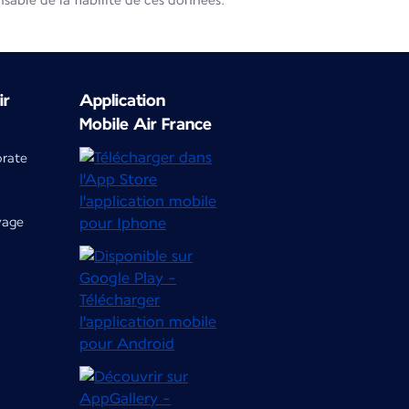
able de la fiabilité de ces données.
ir
Application
Mobile Air France
orate
yage