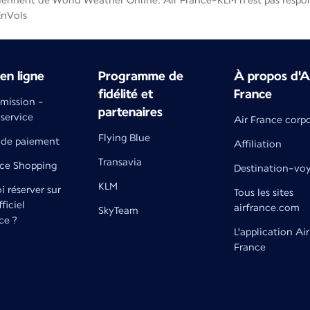
iennent de World Weather Online. Air France-KLM n'est pas respons
EnVols
en ligne
Programme de
À propos d'A
fidélité et
France
émission -
partenaires
 service
Air France corp
Flying Blue
de paiement
Affiliation
Transavia
nce Shopping
Destination-vo
KLM
 réserver sur
Tous les sites
fficiel
airfrance.com
SkyTeam
ce ?
L'application Air
France