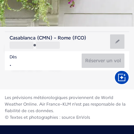
Italie
Casablanca (CMN) - Rome (FCO)
Rome
Dès
27°C
Italie
Réserver un vol
Durée du vol
Août
Les prévisions météorologiques proviennent de World
Weather Online. Air France-KLM n'est pas responsable de la
fiabilité de ces données.
© Textes et photographies : source EnVols