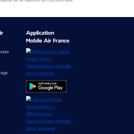
able de la fiabilité de ces données.
ir
Application
Mobile Air France
orate
yage