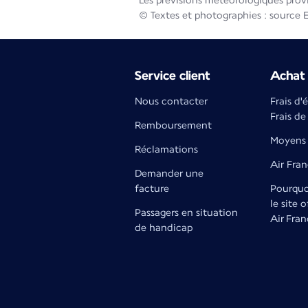
Les prévisions météorologiques prov
© Textes et photographies : source 
Service client
Achat 
Nous contacter
Frais d'
Frais de
Remboursement
Moyens 
Réclamations
Air Fra
Demander une
facture
Pourquoi
le site o
Passagers en situation
Air Fran
de handicap