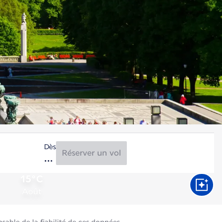
Dès
Réserver un vol
15°C
Août