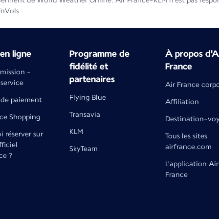
iennent de World Weather Online. Air France-KLM n'est pas respons
EnVols
en ligne
Programme de
À propos d'A
fidélité et
France
émission -
partenaires
 service
Air France corp
Flying Blue
de paiement
Affiliation
Transavia
nce Shopping
Destination-vo
KLM
 réserver sur
Tous les sites
fficiel
airfrance.com
SkyTeam
ce ?
L'application Air
France