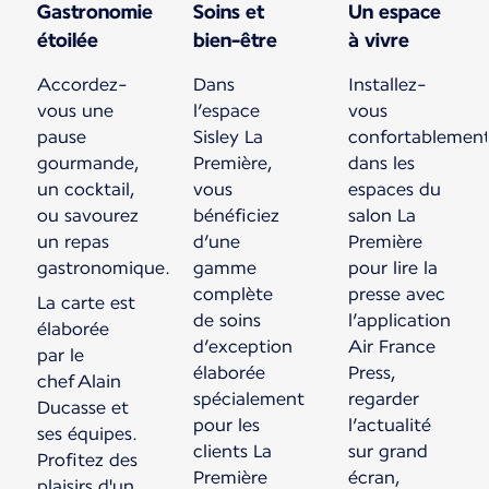
Gastronomie
Soins et
Un espace
étoilée
bien-être
à vivre
Accordez-
Dans
Installez-
vous une
l’espace
vous
pause
Sisley La
confortablemen
gourmande,
Première,
dans les
un cocktail,
vous
espaces du
ou savourez
bénéficiez
salon La
un repas
d’une
Première
gastronomique.
gamme
pour lire la
complète
presse avec
La carte est
de soins
l’application
élaborée
d’exception
Air France
par le
élaborée
Press,
chef Alain
spécialement
regarder
Ducasse et
pour les
l’actualité
ses équipes.
clients La
sur grand
Profitez des
Première
écran,
plaisirs d'un