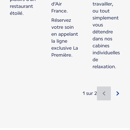
d’Air
travailler,
restaurant
France.
ou tout
étoilé.
simplement
Réservez
vous
votre soin
détendre
en appelant
dans nos
la ligne
cabines
exclusive La
individuelles
Première.
de
relaxation.
1 sur 2
Nouveau contenu disponible 1 sur 2