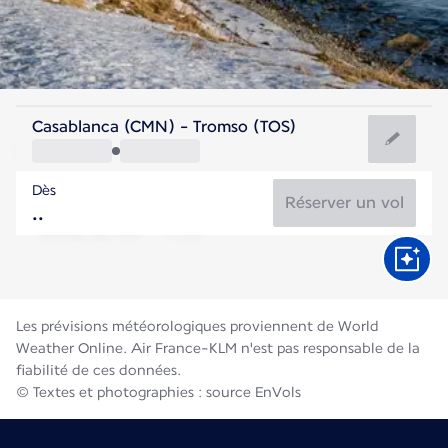
Norvège
Casablanca (CMN) - Tromso (TOS)
Tromso
Dès
11°C
Norvège
Réserver un vol
Durée du vol
Août
Les prévisions météorologiques proviennent de World
Weather Online. Air France-KLM n'est pas responsable de la
fiabilité de ces données.
© Textes et photographies : source EnVols